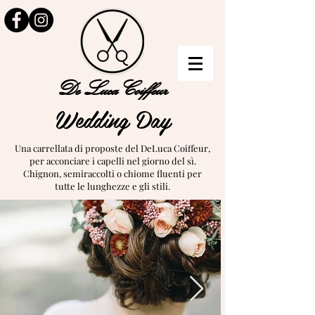
De LucaCoiffeur
Wedding Day
Una carrellata di proposte del DeLuca Coiffeur,
per acconciare i capelli nel giorno del sì.
Chignon, semiraccolti o chiome fluenti per
tutte le lunghezze e gli stili.